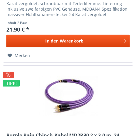
Karat vergoldet, schraubbar mit Federklemme. Lieferung
inklusive zweifarbigen PVC Gehäuse. MDBAN4 Spezifikation
massiver Hohlbananenstecker 24 Karat vergoldet
Schraubanschluss...
Inhalt
2 Paar
21,90 € *
In den
Warenkorb
Merken
TIPP!
Purple Rain Chinch-Kabel MD2R30 2 x 3,0 m, 24...