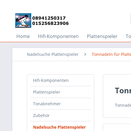
Home
Hifi-Komponenten
Plattenspieler
T
Nadelsuche Plattenspieler
Tonnadeln für Platt
Hifi-Komponenten
Tonn
Plattenspieler
Tonabnehmer
Tonnade
Zubehör
Nadelsuche Plattenspieler