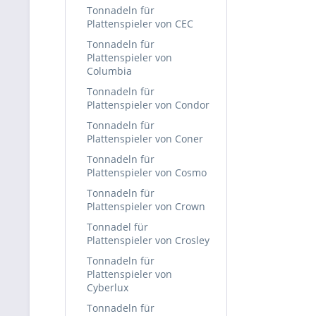
Tonnadeln für
Plattenspieler von CEC
Tonnadeln für
Plattenspieler von
Columbia
Tonnadeln für
Plattenspieler von Condor
Tonnadeln für
Plattenspieler von Coner
Tonnadeln für
Plattenspieler von Cosmo
Tonnadeln für
Plattenspieler von Crown
Tonnadel für
Plattenspieler von Crosley
Tonnadeln für
Plattenspieler von
Cyberlux
Tonnadeln für