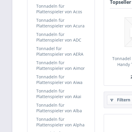
Topseller
Tonnadeln für
Plattenspieler von Acos
Tonnadeln für
Plattenspieler von Acura
Tonnadeln für
Plattenspieler von ADC
Tonnadel für
Plattenspieler von AERA
Tonnadel 
Tonnadeln für
Handy T
Plattenspieler von Aimor
Tonnadeln für
Plattenspieler von Aiwa
Tonnadeln für
Plattenspieler von Akai
Filtern
Tonnadeln für
Plattenspieler von Alba
Tonnadeln für
Plattenspieler von Alpha