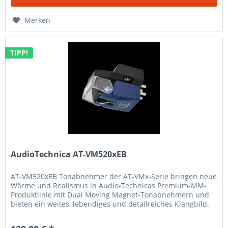
Merken
TIPP!
AudioTechnica AT-VM520xEB
AT-VM520xEB Tonabnehmer der AT-VMx-Serie bringen neue
Wärme und Realismus in Audio-Technicas Premium-MM-
Produktlinie mit Dual Moving Magnet-Tonabnehmern und
bieten ein weites, lebendiges und detailreiches Klangbild.
Wie alle unsere...