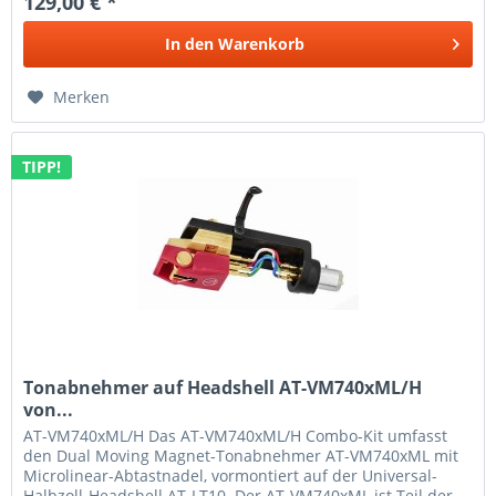
129,00 € *
In den
Warenkorb
Merken
TIPP!
Tonabnehmer auf Headshell AT-VM740xML/H
von...
AT-VM740xML/H Das AT-VM740xML/H Combo-Kit umfasst
den Dual Moving Magnet-Tonabnehmer AT-VM740xML mit
Microlinear-Abtastnadel, vormontiert auf der Universal-
Halbzoll-Headshell AT-LT10. Der AT-VM740xML ist Teil der