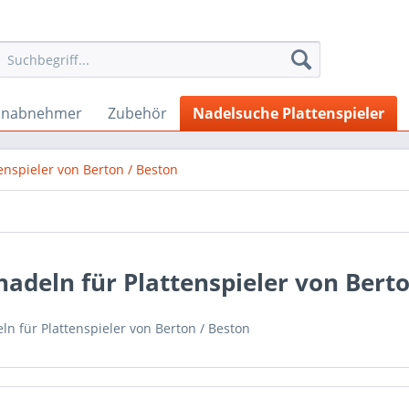
onabnehmer
Zubehör
Nadelsuche Plattenspieler
enspieler von Berton / Beston
adeln für Plattenspieler von Berto
n für Plattenspieler von Berton / Beston