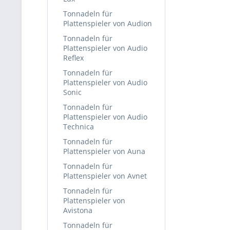
Tonnadeln für
Plattenspieler von Audion
Tonnadeln für
Plattenspieler von Audio
Reflex
Tonnadeln für
Plattenspieler von Audio
Sonic
Tonnadeln für
Plattenspieler von Audio
Technica
Tonnadeln für
Plattenspieler von Auna
Tonnadeln für
Plattenspieler von Avnet
Tonnadeln für
Plattenspieler von
Avistona
Tonnadeln für