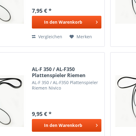
7,95 € *
In den
Warenkorb
Vergleichen
Merken
AL-F 350 / AL-F350
Plattenspieler Riemen
Nivico
AL-F 350 / AL-F350 Plattenspieler
Riemen Nivico
9,95 € *
In den
Warenkorb