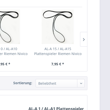
10 / AL-A10
AL-A 15 / AL-A15
AL-F 35
ler Riemen Nivico
Plattenspieler Riemen Nivico
Plattenspiele
,95 € *
7,95 € *
9,
Sortierung:
AL-A 1 / AL-A1 Plattenspieler