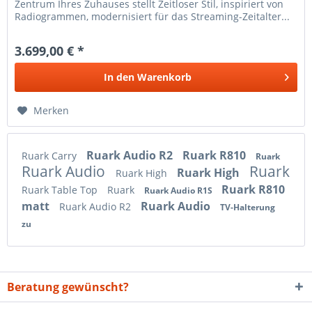
Zentrum Ihres Zuhauses stellt Zeitloser Stil, inspiriert von
Radiogrammen, modernisiert für das Streaming-Zeitalter...
3.699,00 € *
In den
Warenkorb
Merken
Ruark Audio R2
Ruark R810
Ruark Carry
Ruark
Ruark Audio
Ruark
Ruark High
Ruark High
Ruark R810
Ruark Table Top
Ruark
Ruark Audio R1S
matt
Ruark Audio
Ruark Audio R2
TV-Halterung
zu
Beratung gewünscht?