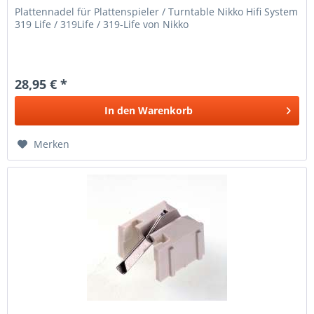
Plattennadel für Plattenspieler / Turntable Nikko Hifi System
319 Life / 319Life / 319-Life von Nikko
28,95 € *
In den
Warenkorb
Merken