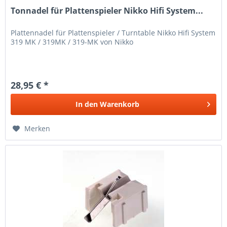
Tonnadel für Plattenspieler Nikko Hifi System...
Plattennadel für Plattenspieler / Turntable Nikko Hifi System
319 MK / 319MK / 319-MK von Nikko
28,95 € *
In den
Warenkorb
Merken