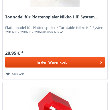
Tonnadel für Plattenspieler Nikko Hifi System...
Plattennadel für Plattenspieler / Turntable Nikko Hifi System
390 NK / 390NK / 390-NK von Nikko
28,95 € *
In den
Warenkorb
Merken