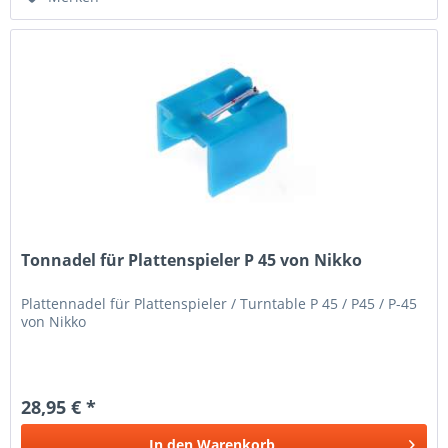
Tonnadel für Plattenspieler P 45 von Nikko
Plattennadel für Plattenspieler / Turntable P 45 / P45 / P-45
von Nikko
28,95 € *
In den
Warenkorb