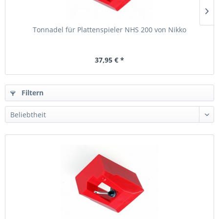
Tonnadel für Plattenspieler NHS 200 von Nikko
37,95 € *
Filtern