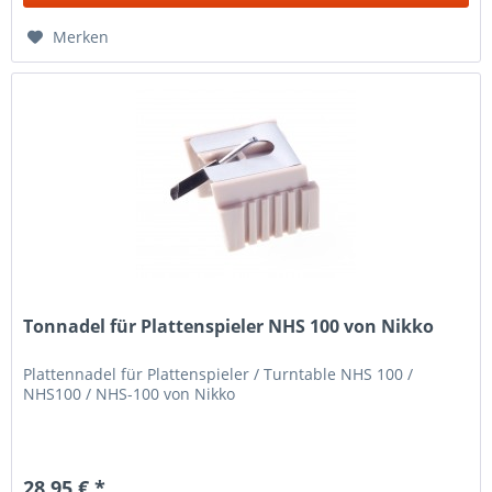
Merken
Tonnadel für Plattenspieler NHS 100 von Nikko
Plattennadel für Plattenspieler / Turntable NHS 100 /
NHS100 / NHS-100 von Nikko
28,95 € *