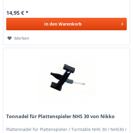
14,95 € *
In den
Warenkorb
Merken
Tonnadel für Plattenspieler NHS 30 von Nikko
Plattennadel für Plattenspieler / Turntable NHS 30 / NHS30 /