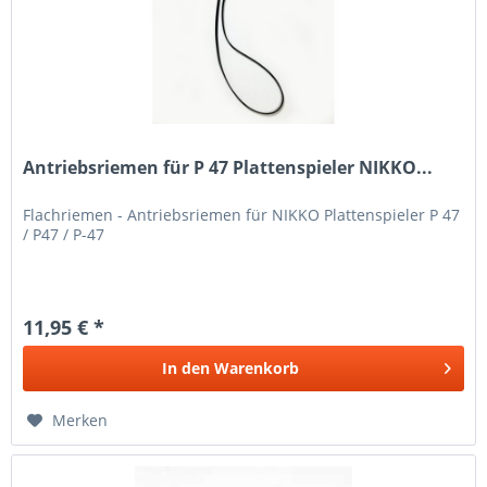
Antriebsriemen für P 47 Plattenspieler NIKKO...
Flachriemen - Antriebsriemen für NIKKO Plattenspieler P 47
/ P47 / P-47
11,95 € *
In den
Warenkorb
Merken