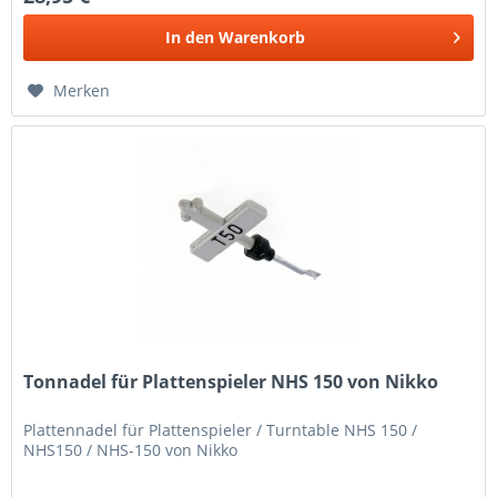
In den
Warenkorb
Merken
Tonnadel für Plattenspieler NHS 150 von Nikko
Plattennadel für Plattenspieler / Turntable NHS 150 /
NHS150 / NHS-150 von Nikko