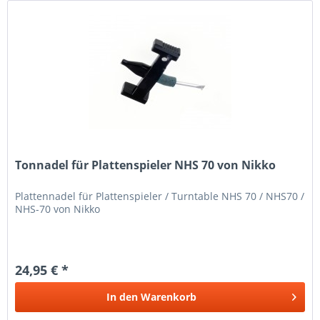
Tonnadel für Plattenspieler NHS 70 von Nikko
Plattennadel für Plattenspieler / Turntable NHS 70 / NHS70 /
NHS-70 von Nikko
24,95 € *
In den
Warenkorb