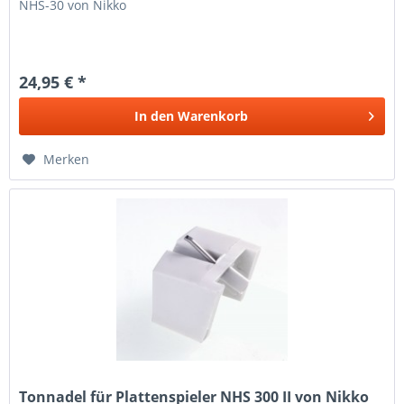
NHS-30 von Nikko
24,95 € *
In den
Warenkorb
Merken
Tonnadel für Plattenspieler NHS 300 II von Nikko