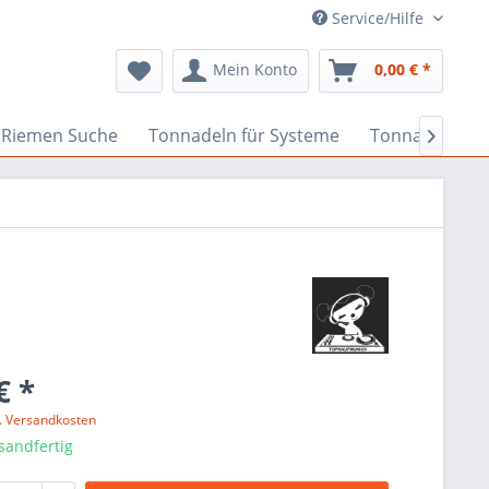
Service/Hilfe
Mein Konto
0,00 € *
Riemen Suche
Tonnadeln für Systeme
Tonnadeln nac

€ *
l. Versandkosten
sandfertig