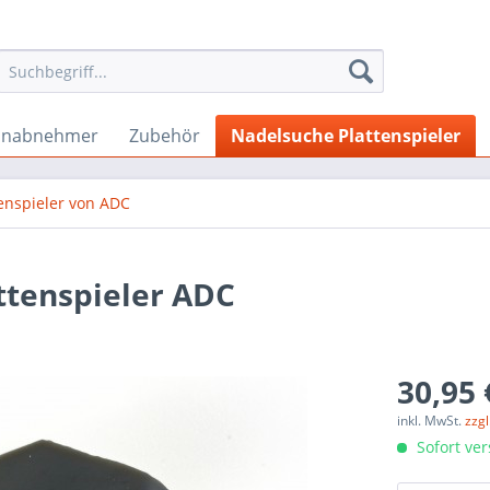
onabnehmer
Zubehör
Nadelsuche Plattenspieler
enspieler von ADC
ttenspieler ADC
30,95 
inkl. MwSt.
zzg
Sofort ver