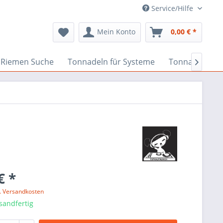
Service/Hilfe
Mein Konto
0,00 € *
Riemen Suche
Tonnadeln für Systeme
Tonnadeln nac

€ *
l. Versandkosten
sandfertig