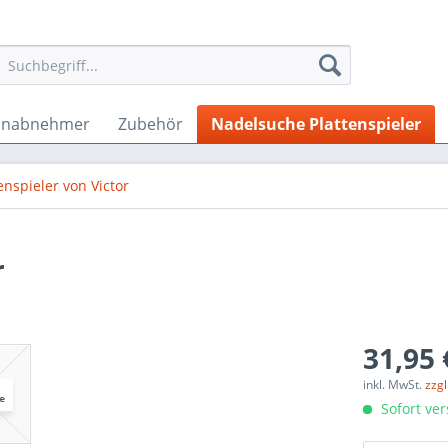
onabnehmer
Zubehör
Nadelsuche Plattenspieler
enspieler von Victor
r
31,95 
inkl. MwSt.
zzg
Sofort ver