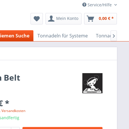
Service/Hilfe
Mein Konto
0,00 € *
iemen Suche
Tonnadeln für Systeme
Tonnadeln nach

 Belt
€ *
l. Versandkosten
sandfertig