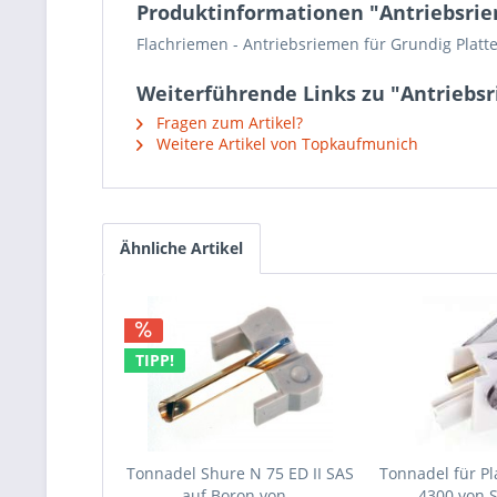
Produktinformationen "Antriebsriem
Flachriemen - Antriebsriemen für Grundig Platt
Weiterführende Links zu "Antriebsr
Fragen zum Artikel?
Weitere Artikel von Topkaufmunich
Ähnliche Artikel
TIPP!
Tonnadel Shure N 75 ED II SAS
Tonnadel für Pl
auf Boron von...
4300 von 