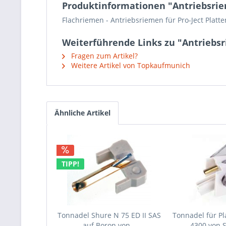
Produktinformationen "Antriebsrieme
Flachriemen - Antriebsriemen für Pro-Ject Platten
Weiterführende Links zu "Antriebsri
Fragen zum Artikel?
Weitere Artikel von Topkaufmunich
Ähnliche Artikel
TIPP!
Tonnadel Shure N 75 ED II SAS
Tonnadel für Pl
auf Boron von...
4300 von 