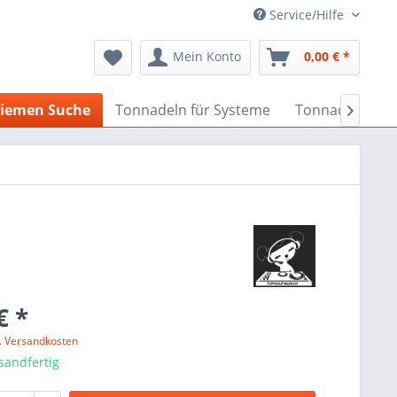
Service/Hilfe
Mein Konto
0,00 € *
iemen Suche
Tonnadeln für Systeme
Tonnadeln nach

€ *
l. Versandkosten
sandfertig