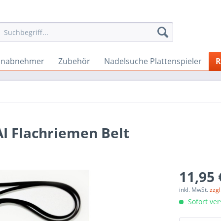
onabnehmer
Zubehör
Nadelsuche Plattenspieler
R
AI Flachriemen Belt
11,95 
inkl. MwSt.
zzg
Sofort ver