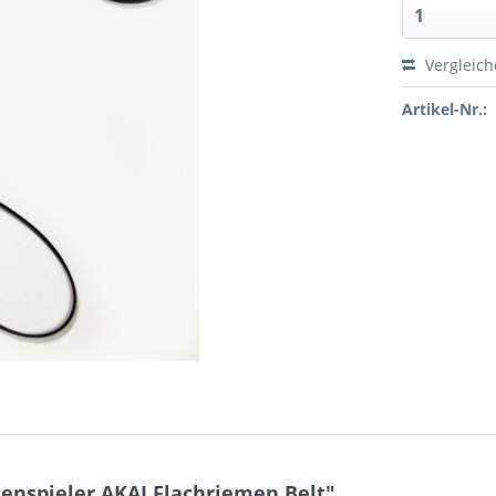
Vergleic
Artikel-Nr.:
enspieler AKAI Flachriemen Belt"