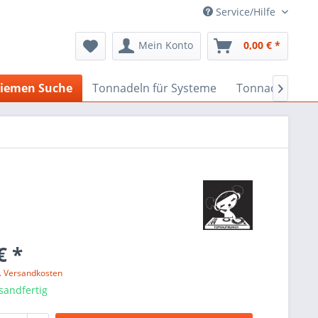
Service/Hilfe
Mein Konto
0,00 € *
iemen Suche
Tonnadeln für Systeme
Tonnadeln nach

€ *
l. Versandkosten
sandfertig