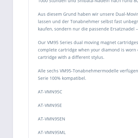
1000 Stunden und Shibata-Nadeln nach rund 8
Aus diesem Grund haben wir unsere Dual-Movin
lassen und der Tonabnehmer selbst fast unbegr
kaufen, sondern nur die passende Ersatznadel –
Our VM95 Series dual moving magnet cartridges c
complete cartridge when your diamond is worn o
cartridge with a different stylus.
Alle sechs VM95-Tonabnehmermodelle verfügen ü
Serie 100% kompatibel.
AT-VMN95C
AT-VMN95E
AT-VMN95EN
AT-VMN95ML