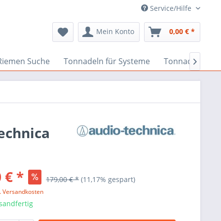
Service/Hilfe
Mein Konto
0,00 € *
Riemen Suche
Tonnadeln für Systeme
Tonnadeln nach

echnica
 € *
179,00 € *
(11,17% gespart)
l. Versandkosten
sandfertig