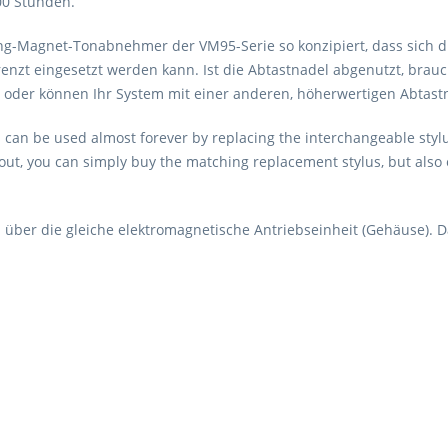
00 Stunden.
g-Magnet-Tonabnehmer der VM95-Serie so konzipiert, dass sich d
enzt eingesetzt werden kann. Ist die Abtastnadel abgenutzt, bra
 oder können Ihr System mit einer anderen, höherwertigen Abtast
an be used almost forever by replacing the interchangeable stylus
ut, you can simply buy the matching replacement stylus, but also 
ber die gleiche elektromagnetische Antriebseinheit (Gehäuse). D