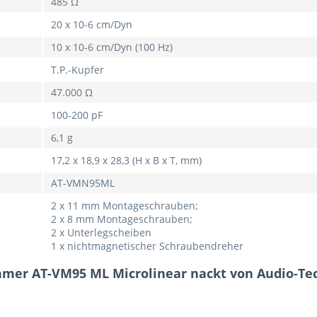
485 Ω
20 x 10-6 cm/Dyn
10 x 10-6 cm/Dyn (100 Hz)
T.P.-Kupfer
47.000 Ω
100-200 pF
6,1 g
17,2 x 18,9 x 28,3 (H x B x T, mm)
AT-VMN95ML
2 x 11 mm Montageschrauben;
2 x 8 mm Montageschrauben;
2 x Unterlegscheiben
1 x nichtmagnetischer Schraubendreher
mer AT-VM95 ML Microlinear nackt von Audio-Te