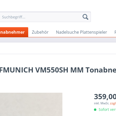
onabnehmer
Zubehör
Nadelsuche Plattenspieler
AUFMUNICH VM550SH MM Tonabn
359,00
inkl. MwSt.
zzg
Sofort ver