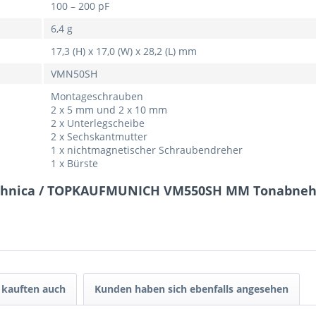
100 – 200 pF
6,4 g
17,3 (H) x 17,0 (W) x 28,2 (L) mm
VMN50SH
Montageschrauben
2 x 5 mm und 2 x 10 mm
2 x Unterlegscheibe
2 x Sechskantmutter
1 x nichtmagnetischer Schraubendreher
1 x Bürste
Technica / TOPKAUFMUNICH VM550SH MM Tonabne
kauften auch
Kunden haben sich ebenfalls angesehen