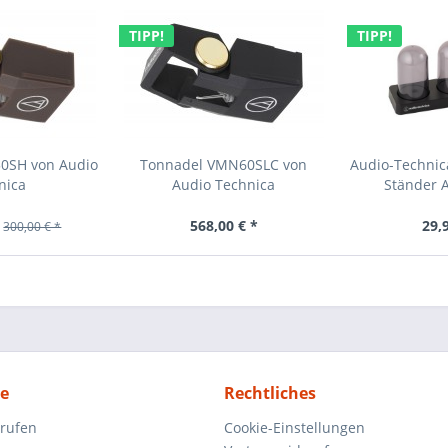
TIPP!
TIPP!
0SH von Audio
Tonnadel VMN60SLC von
Audio-Techni
nica
Audio Technica
Ständer A
568,00 € *
29,
300,00 € *
ce
Rechtliches
rrufen
Cookie-Einstellungen