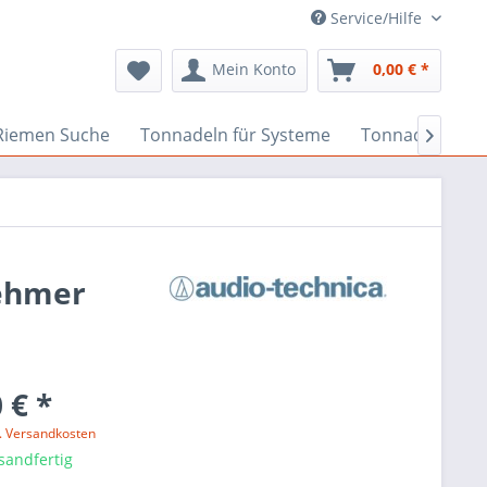
Service/Hilfe
Mein Konto
0,00 € *
Riemen Suche
Tonnadeln für Systeme
Tonnadeln nach

ehmer
 € *
l. Versandkosten
sandfertig