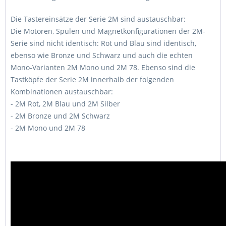
Die Tastereinsätze der Serie 2M sind austauschbar:
Die Motoren, Spulen und Magnetkonfigurationen der 2M-
Serie sind nicht identisch: Rot und Blau sind identisch,
ebenso wie Bronze und Schwarz und auch die echten
Mono-Varianten 2M Mono und 2M 78. Ebenso sind die
Tastköpfe der Serie 2M innerhalb der folgenden
Kombinationen austauschbar:
- 2M Rot, 2M Blau und 2M Silber
- 2M Bronze und 2M Schwarz
- 2M Mono und 2M 78