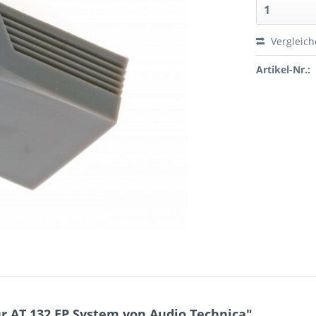
Vergleic
Artikel-Nr.:
r AT 132 EP System von Audio Technica"