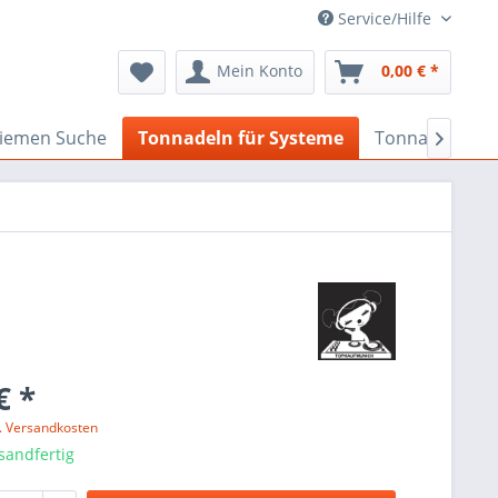
Service/Hilfe
Mein Konto
0,00 € *
iemen Suche
Tonnadeln für Systeme
Tonnadeln nac

€ *
l. Versandkosten
sandfertig